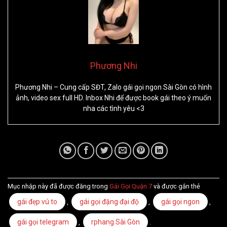
Phương Nhi
Phương Nhi – Cung cấp SĐT, Zalo gái gọi ngon Sài Gòn có hình
ảnh, video sex full HD. Inbox Nhi để được book gái theo ý muốn
nha các tình yêu <3
Mục nhập này đã được đăng trong
Gái Gọi Quận 7
và được gắn thẻ
gái đẹp vú to
gái gọi đặng đại độ
gái gọi ngon
,
,
,
gái gọi telegram
rphang Sài Gòn
,
.