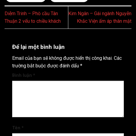
Diễm Trinh – Phò cầu Tân
Kim Ngân – Gái ngành Nguyễn
Thuận 2 vếu to chiều khách
Khắc Viện ấm áp thân mật
Để lại một bình luận
Email của bạn sẽ không được hiển thị công khai.
Các
trường bắt buộc được đánh dấu
*
Bình luận
*
Tên
*