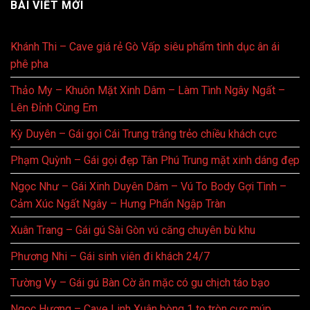
BÀI VIẾT MỚI
Khánh Thi – Cave giá rẻ Gò Vấp siêu phẩm tình dục ân ái
phê pha
Thảo My – Khuôn Mặt Xinh Dâm – Làm Tình Ngây Ngất –
Lên Đỉnh Cùng Em
Kỳ Duyên – Gái gọi Cái Trung trắng trẻo chiều khách cực
Phạm Quỳnh – Gái gọi đẹp Tân Phú Trung mặt xinh dáng đẹp
Ngọc Như – Gái Xinh Duyên Dâm – Vú To Body Gợi Tình –
Cảm Xúc Ngất Ngây – Hưng Phấn Ngập Tràn
Xuân Trang – Gái gú Sài Gòn vú căng chuyên bù khu
Phương Nhi – Gái sinh viên đi khách 24/7
Tường Vy – Gái gú Bàn Cờ ăn mặc có gu chịch táo bạo
Ngọc Hương – Cave Linh Xuân bòng 1 to tròn cực múp