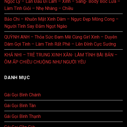
Ngọc Ly – Lần Đầu Đi Làm – Xinh – Sang- Body Bốc Lửa –
Làm Tình Giỏi – Nhẹ Nhàng – Chiều
Bảo Chi – Khuôn Mặt Xinh Dâm – Ngực Đẹp Mông Cong –
Người Tình Say Đắm Ngọt Ngào
QUỲNH ANH – Thỏa Sức Đam Mê Cùng Girl Xinh – Duyên
Dâm Gợi Tình – Làm Tình Rất Phê – Lên Đỉnh Cực Sướng
KHẢ NHI – TRẺ TRUNG XINH XĂN- LÀM TÌNH BÀI BẢN –
ÔM ẤP CHIỀU CHUỘNG NHƯ NGƯỜI YÊU
DANH MỤC
Gái Gọi Bình Chánh
Gái Gọi Bình Tân
Gái Gọi Bình Thạnh