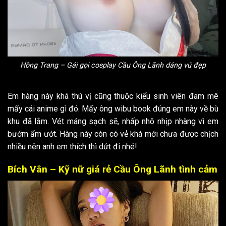
Hồng Trang – Gái gọi cosplay Cầu Ông Lãnh dáng vú đẹp
Em hàng này khá thú vị cũng thuộc kiểu sinh viên đam mê
mấy cái anime gì đó. Mấy ông wibu book đúng em này về bù
khu đã lắm. Vét máng sạch sẽ, nhấp nhô nhịp nhàng vì em
bướm ẩm ướt. Hàng này còn có vẻ khá mới chưa được chịch
nhiều nên anh em thích thì dứt đi nhé!
Bích Vân – Kỹ nữ giá rẻ Cầu Ông Lãnh tình cảm