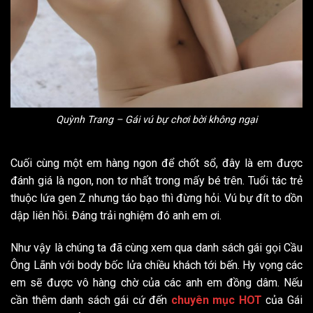
Quỳnh Trang – Gái vú bự chơi bời không ngại
Cuối cùng một em hàng ngon để chốt sổ, đây là em được
đánh giá là ngon, non tơ nhất trong mấy bé trên. Tuổi tác trẻ
thuộc lứa gen Z nhưng táo bạo thì đừng hỏi. Vú bự đít to dồn
dập liên hồi. Đáng trải nghiệm đó anh em ơi.
Như vậy là chúng ta đã cùng xem qua danh sách gái gọi Cầu
Ông Lãnh với body bốc lửa chiều khách tới bến. Hy vọng các
em sẽ được vô hàng chờ của các anh em đồng dâm. Nếu
cần thêm danh sách gái cứ đến
chuyên mục HOT
của Gái