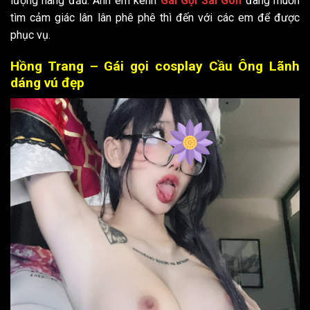
lượng hàng đầu. Anh em kênh
Gái Gọi Sài Gòn
đang muốn
tìm cảm giác lân lân phê phê thì đến với các em để được
phục vụ.
Hồng Trang – Gái gọi cosplay Cầu Ông Lãnh
dáng vú đẹp