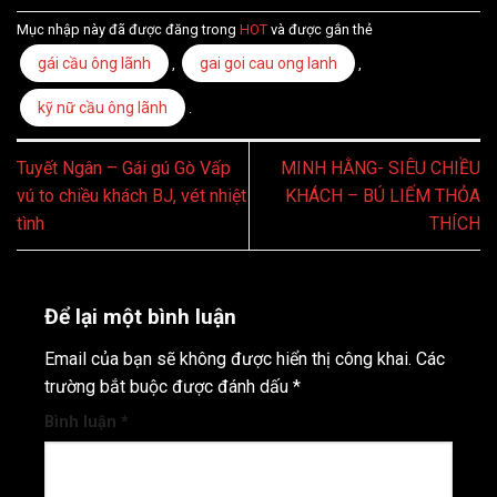
Mục nhập này đã được đăng trong
HOT
và được gắn thẻ
gái cầu ông lãnh
gai goi cau ong lanh
,
,
kỹ nữ cầu ông lãnh
.
Tuyết Ngân – Gái gú Gò Vấp
MINH HẰNG- SIÊU CHIỀU
vú to chiều khách BJ, vét nhiệt
KHÁCH – BÚ LIẾM THỎA
tình
THÍCH
Để lại một bình luận
Email của bạn sẽ không được hiển thị công khai.
Các
trường bắt buộc được đánh dấu
*
Bình luận
*