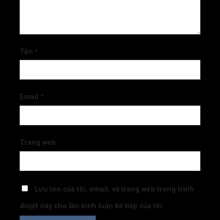
Tên
*
Email
*
Trang web
Lưu tên của tôi, email, và trang web trong trình
duyệt này cho lần bình luận kế tiếp của tôi.