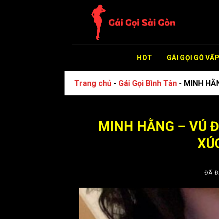
Chuyển
đến
nội
dung
HOT
GÁI GỌI GÒ VẤ
Trang chủ
-
Gái Gọi Bình Tân
-
MINH HẰN
MINH HẰNG – VÚ Đ
XÚ
ĐÃ Đ