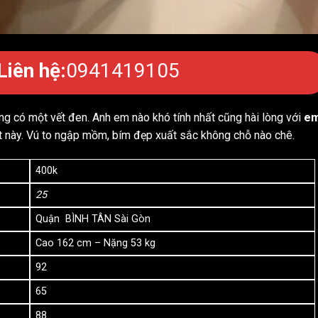
Liên hệ:
0941419105
g có một vết đen. Anh em nào khó tính nhất cũng hài lòng với
e
 này. Vú to ngập mồm, bím đẹp xuất sắc không chỗ nào chê.
400k
25
Quận BÌNH TÂN Sài Gòn
Cao 162 cm – Nặng 53 kg
92
65
88