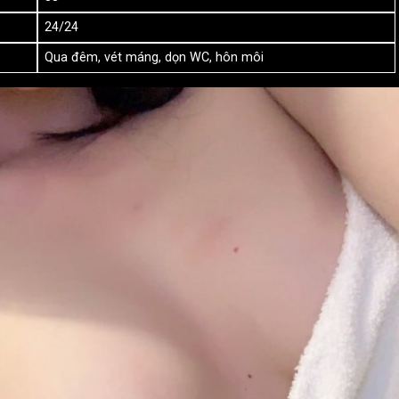
24/24
Qua đêm, vét máng, dọn WC, hôn môi