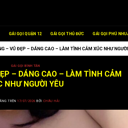
P
GÁI GỌI QUẬN 12
GÁI GỌI THỦ ĐỨC
GÁI GỌI PHÚ NHU
G – VÚ ĐẸP – DÁNG CAO – LÀM TÌNH CẢM XÚC NHƯ NGƯỜI
GÁI GỌI BÌNH TÂN
ẸP – DÁNG CAO – LÀM TÌNH CẢM
C NHƯ NGƯỜI YÊU
ĂNG TRÊN
17/07/2026
BỞI
CHÂU HẢI