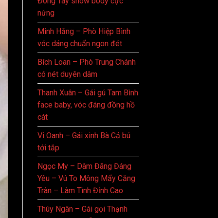
Đông Tây show body cực
nứng
Minh Hằng – Phò Hiệp Bình
vóc dáng chuẩn ngon đét
Bích Loan – Phò Trung Chánh
có nét duyên dâm
Thanh Xuân – Gái gú Tam Bình
face baby, vóc đáng đồng hồ
cát
Vi Oanh – Gái xinh Bà Cả bú
tới tắp
Ngọc My – Dâm Đãng Đáng
Yêu – Vú To Mông Mẩy Căng
Tràn – Làm Tình Đỉnh Cao
Thúy Ngân – Gái gọi Thạnh