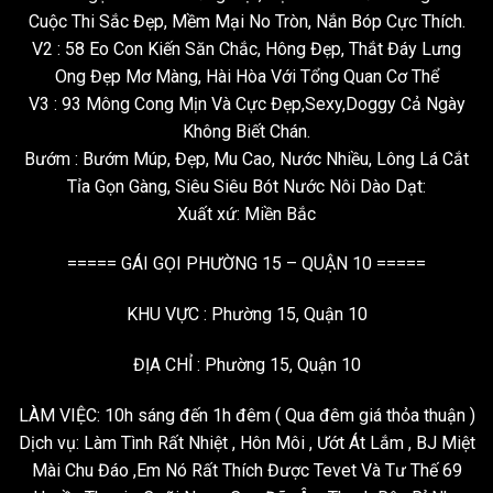
Cuộc Thi Sắc Đẹp, Mềm Mại No Tròn, Nắn Bóp Cực Thích.
V2 : 58 Eo Con Kiến Săn Chắc, Hông Đẹp, Thắt Đáy Lưng
Ong Đẹp Mơ Màng, Hài Hòa Với Tổng Quan Cơ Thể
V3 : 93 Mông Cong Mịn Và Cực Đẹp,Sexy,Doggy Cả Ngày
Không Biết Chán.
Bướm : Bướm Múp, Đẹp, Mu Cao, Nước Nhiều, Lông Lá Cắt
Tỉa Gọn Gàng, Siêu Siêu Bót Nước Nôi Dào Dạt:
Xuất xứ: Miền Bắc
===== GÁI GỌI PHƯỜNG 15 – QUẬN 10 =====
KHU VỰC : Phường 15, Quận 10
ĐỊA CHỈ : Phường 15, Quận 10
LÀM VIỆC: 10h sáng đến 1h đêm ( Qua đêm giá thỏa thuận )
Dịch vụ: Làm Tình Rất Nhiệt , Hôn Môi , Ướt Át Lắm , BJ Miệt
Mài Chu Đáo ,Em Nó Rất Thích Được Tevet Và Tư Thế 69