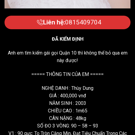
Liên hệ:
0815409704
ĐÃ KIỂM ĐỊNH
Anh em tìm kiếm gái gọi Quận 10 thì không thể bỏ qua em
này được!
===== THÔNG TIN CỦA EM =====
NGHỆ DANH : Thùy Dung
GIÁ : 400,000 vnđ
NĂM SINH : 2003
CHIỀU CAO : 1m65
CÂN NẶNG : 48kg
SỐ ĐO 3 VÒNG: 90 – 58 – 93
V1 : 90 gực: To Tròn Căng Mịn, Đạt Tiêu Chuẩn Trong Các