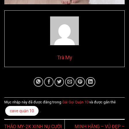
Trà My
Mục nhập này đã được đăng trong
Gái Gọi Quận 10
và được gắn thẻ
cave quận 10
.
THẢO MY-2K XINH NỤ CƯỜI
MINH HẰNG – VÚ ĐẸP –