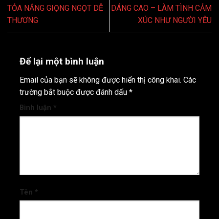
TỎA NẮNG GIỌNG NGỌT DỄ
DÁNG CAO – LÀM TÌNH CẢM
THƯƠNG
XÚC NHƯ NGƯỜI YÊU
Để lại một bình luận
Email của bạn sẽ không được hiển thị công khai.
Các
trường bắt buộc được đánh dấu
*
Bình luận
*
Tên
*