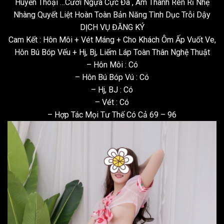
Huyền Thoại …Cưỡi Ngựa Cực Đã , Âm Thanh Rên Rỉ Nhẹ
Nhàng Quyết Liệt Hoàn Toàn Bản Năng Tình Dục Trỗi Dậy
DỊCH VỤ ĐĂNG KÝ
Cam Kết : Hôn Môi + Vét Máng + Cho Khách Ôm Ấp Vuốt Ve,
Hôn Bú Bóp Vếu + Hj, Bj, Liếm Láp Toàn Thân Nghệ Thuật
– Hôn Môi : Có
– Hôn Bú Bóp Vú : Có
– Hj, BJ : Có
– Vét : Có
– Hợp Tác Mọi Tư Thế Có Cả 69 – 96