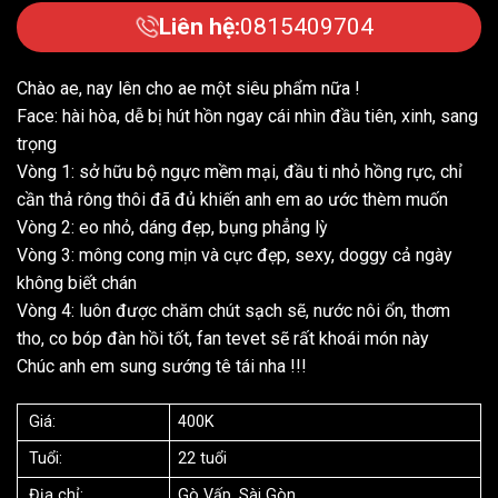
Liên hệ:
0815409704
Chào ae, nay lên cho ae một siêu phẩm nữa !
Face: hài hòa, dễ bị hút hồn ngay cái nhìn đầu tiên, xinh, sang
trọng
Vòng 1: sở hữu bộ ngực mềm mại, đầu ti nhỏ hồng rực, chỉ
cần thả rông thôi đã đủ khiến anh em ao ước thèm muốn
Vòng 2: eo nhỏ, dáng đẹp, bụng phẳng lỳ
Vòng 3: mông cong mịn và cực đẹp, sexy, doggy cả ngày
không biết chán
Vòng 4: luôn được chăm chút sạch sẽ, nước nôi ổn, thơm
tho, co bóp đàn hồi tốt, fan tevet sẽ rất khoái món này
Chúc anh em sung sướng tê tái nha !!!
Giá:
400K
Tuổi:
22 tuổi
Địa chỉ:
Gò Vấp, Sài Gòn