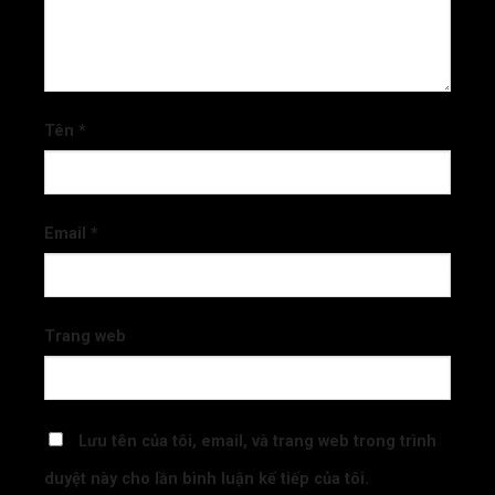
Tên
*
Email
*
Trang web
Lưu tên của tôi, email, và trang web trong trình
duyệt này cho lần bình luận kế tiếp của tôi.